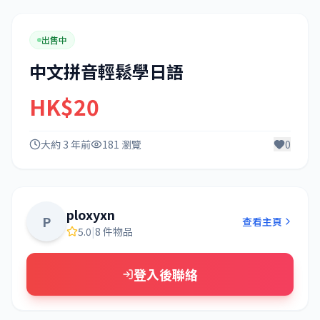
出售中
中文拼音輕鬆學日語
HK$20
大約 3 年前
181 瀏覽
0
ploxyxn
P
查看主頁
5.0
|
8 件物品
登入後聯絡