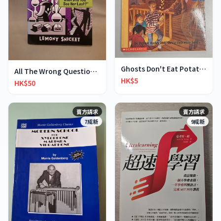
Ghosts Don't Eat Potato Chips
All The Wrong Questions 2: "When Did You See Her L
HK$5
HK$50
賣方請求
賣方請求
7成新
9成新