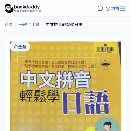
bookdaddy
放售
學習資源秒速配對平台
首頁
/
一般二手書
/
中文拼音輕鬆學日語
全新