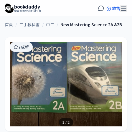
bookdaddy
放售
學習資源秒速配對平台
首頁
/
二手教科書
/
中二
/
New Mastering Science 2A &2B
7成新
1 / 2