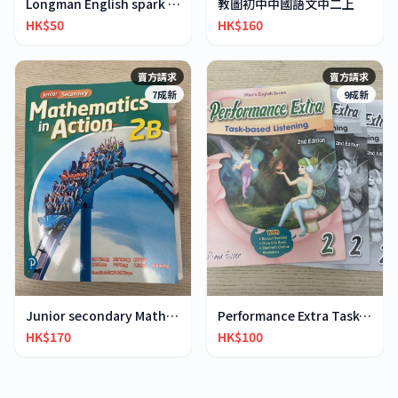
Longman English spark JS2A
教圖初中中國語文中二上
HK$50
HK$160
賣方請求
賣方請求
7成新
9成新
Junior secondary Mathematics in Action 2B
Performance Extra Task-based Listening 2
HK$170
HK$100