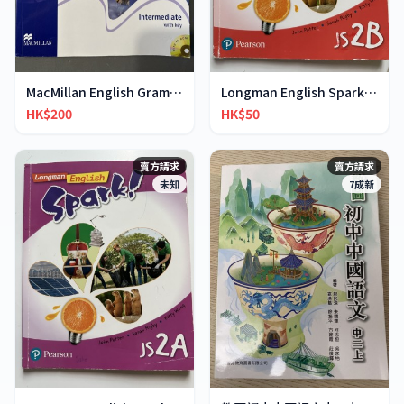
MacMillan English Grammar in Context
Longman English Spark JS2B
HK$200
HK$50
賣方請求
賣方請求
未知
7成新