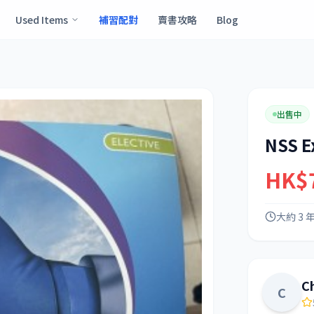
Used Items
補習配對
賣書攻略
Blog
出售中
NSS E
HK$
大約 3 
C
C