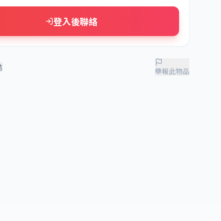
登入後聯絡
結
舉報此物品