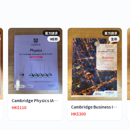
賣方請求
賣方請求
9成新
全新
Cambridge Physics IAS&IA-Level workbook
Cambridge Business International AS & A-Level
HK$110
HK$300