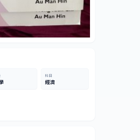
級
科目
學
經濟