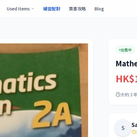
Used Items
補習配對
賣書攻略
Blog
出售中
Mathe
HK$
大約 3 
S
S