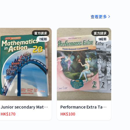
查看更多
賣方請求
賣方請求
7成新
9成新
Junior secondary Mathematics in Action 2B
Performance Extra Task-based Listening 2
HK$170
HK$100