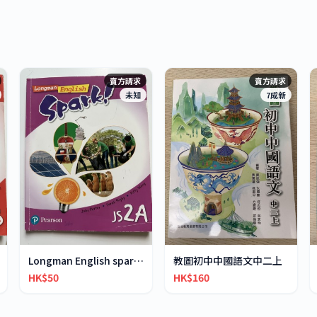
賣方請求
賣方請求
未知
7成新
Longman English spark JS2A
教圖初中中國語文中二上
HK$50
HK$160