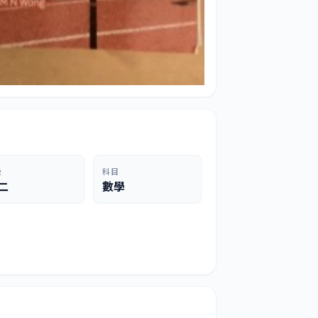
級
科目
二
數學