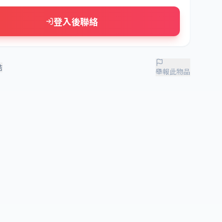
登入後聯絡
結
舉報此物品