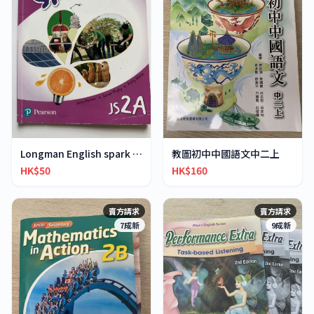
Longman English spark JS2A
教圖初中中國語文中二上
HK$50
HK$160
賣方請求
賣方請求
7成新
9成新