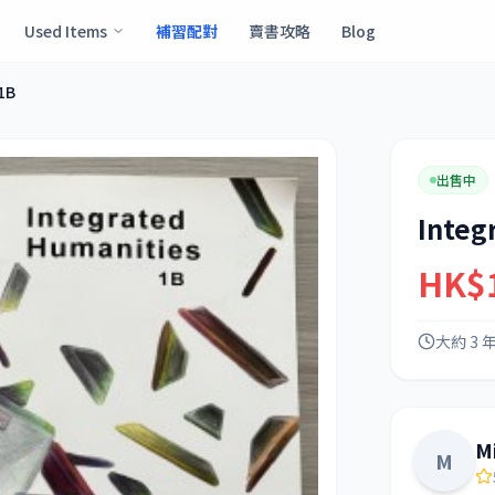
Used Items
補習配對
賣書攻略
Blog
1B
出售中
Integ
HK$
大約 3 
M
M