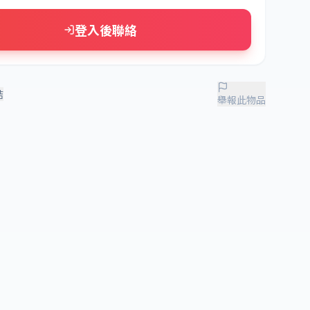
登入後聯絡
結
舉報此物品