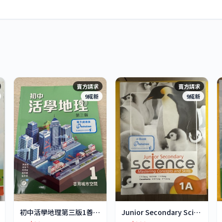
賣方請求
賣方請求
9成新
9成新
初中活學地理第三版1善用城市空間
Junior Secondary Science 1A 1B