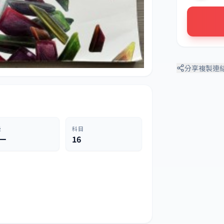
分享
複製連
級
科目
一
16