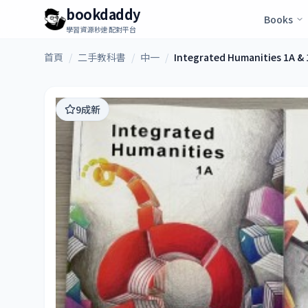
bookdaddy
Books
學習資源秒速配對平台
首頁
/
二手教科書
/
中一
/
Integrated Humanities 1A & 
9成新