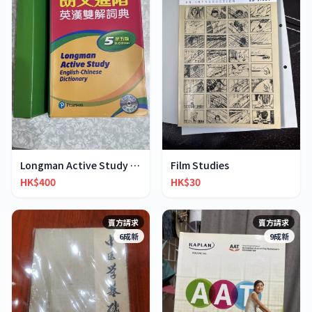
Longman Active Study English-Chinese Dictionary
Film Studies
HK$400
HK$30
賣方請求
賣方請求
6成新
9成新