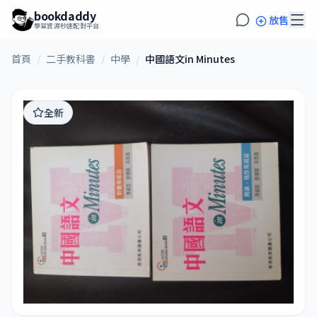
bookdaddy
放售
學習資源秒速配對平台
首頁
/
二手教科書
/
中學
/
中國語文in Minutes
全新