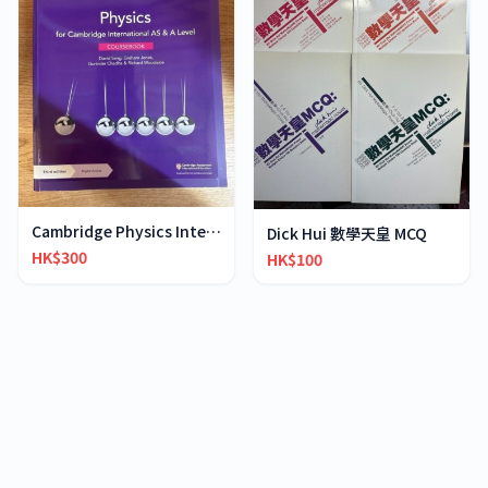
Cambridge Physics International AS & A-Level
Dick Hui 數學天皇 MCQ
HK$300
HK$100