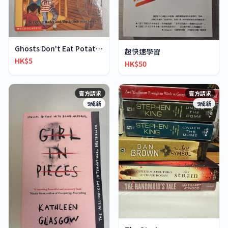
Ghosts Don't Eat Potato Chips
超快速學習
HK$5
HK$50
賣方請求
賣方請求
9成新
9成新