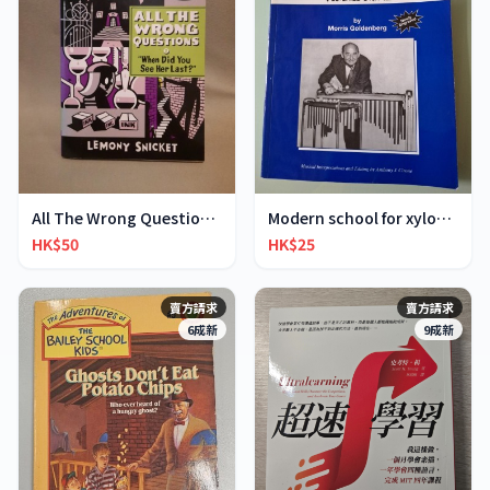
All The Wrong Questions 2: "When Did You See Her L
Modern school for xylophone marimba vibraphone
HK$50
HK$25
賣方請求
賣方請求
6成新
9成新