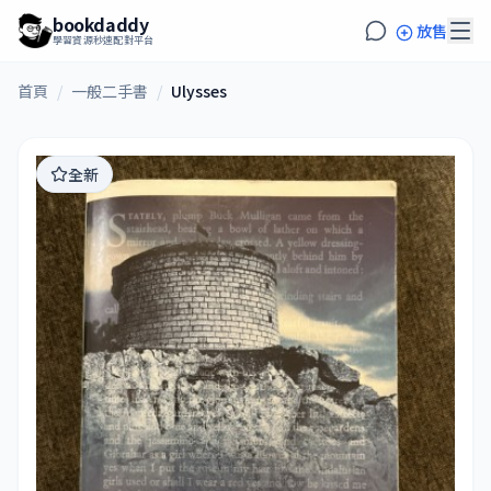
bookdaddy
放售
學習資源秒速配對平台
首頁
/
一般二手書
/
Ulysses
全新