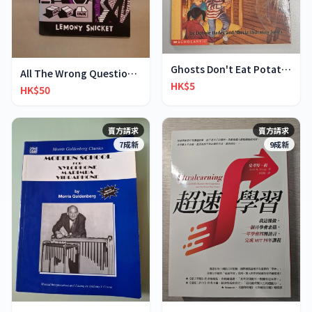
Ghosts Don't Eat Potato Chips
All The Wrong Questions 2: "When Did You See Her L
HK$5
HK$50
賣方請求
賣方請求
7成新
9成新