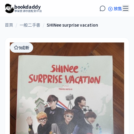
bookdaddy
放售
學習資源秒速配對平台
首頁
/
一般二手書
/
SHINee surprise vacation
9成新