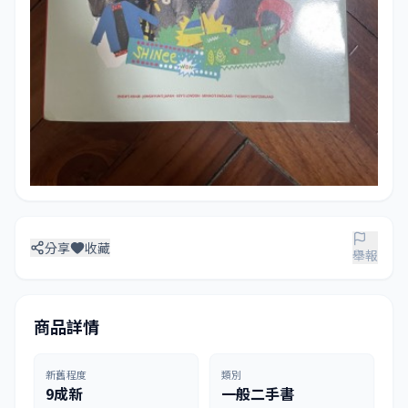
分享
收藏
舉報
商品詳情
新舊程度
類別
9成新
一般二手書