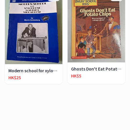
Ghosts Don't Eat Potato Chips
Modern school for xylophone marimba vibraphone
HK$5
HK$25