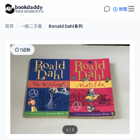
bookdaddy
放售
學習資源秒速配對平台
首頁
/
一般二手書
/
Ronald Dahl系列
7成新
1 / 3