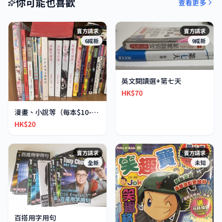
你可能也喜歡
查看更多
賣方請求
賣方請求
6成新
9成新
英文閱讀選+第七天
HK$70
漫畫、小說等（每本$10-30不等）
HK$20
賣方請求
賣方請求
全新
未知
百搭用字用句