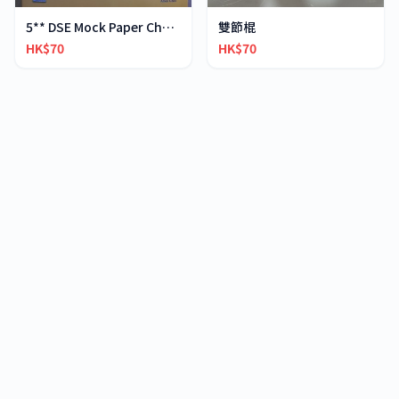
5** DSE Mock Paper Chemistry
雙節棍
HK$70
HK$70