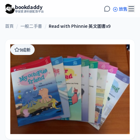
bookdaddy
放售
學習資源秒速配對平台
首頁
/
一般二手書
/
Read with Phinnie 英文圖書x9
9成新