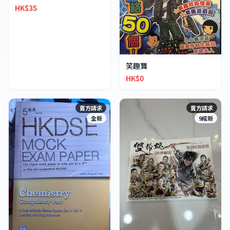
HK$35
笑趣寶
HK$0
賣方請求
賣方請求
全新
9成新