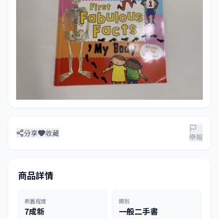
分享
收藏
舉報
商品詳情
新舊程度
類別
7成新
一般二手書