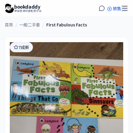
bookdaddy
放售
學習資源秒速配對平台
首頁
/
一般二手書
/
First Fabulous Facts
7成新