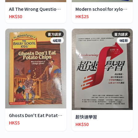
All The Wrong Questions 2: "When Did You See Her L
Modern school for xylophone marimba vibraphone
HK$50
HK$25
賣方請求
賣方請求
6成新
9成新
Ghosts Don't Eat Potato Chips
超快速學習
HK$5
HK$50