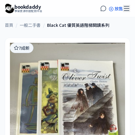
bookdaddy
放售
學習資源秒速配對平台
首頁
/
一般二手書
/
Black Cat 優質英語階梯閱讀系列
7成新