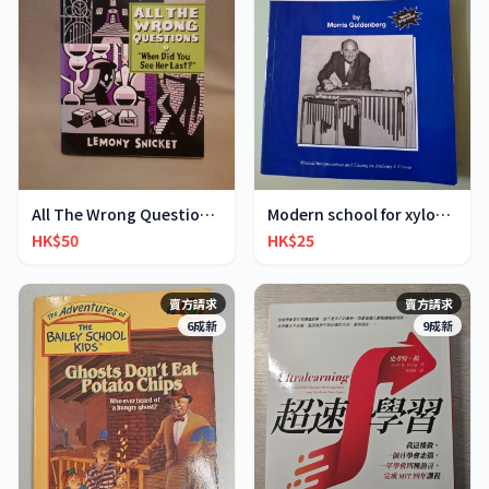
All The Wrong Questions 2: "When Did You See Her L
Modern school for xylophone marimba vibraphone
HK$50
HK$25
賣方請求
賣方請求
6成新
9成新