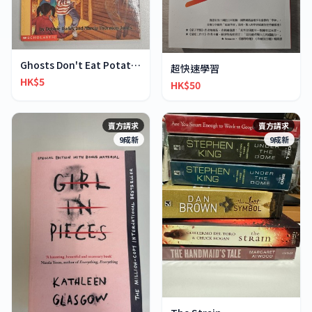
Ghosts Don't Eat Potato Chips
超快速學習
HK$5
HK$50
賣方請求
賣方請求
9成新
9成新