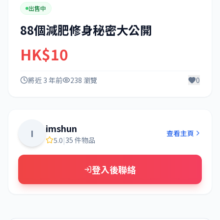
出售中
88個減肥修身秘密大公開
HK$10
將近 3 年前
238 瀏覽
0
imshun
I
查看主頁
5.0
|
35 件物品
登入後聯絡