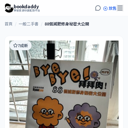
bookdaddy
放售
學習資源秒速配對平台
首頁
/
一般二手書
/
88個減肥修身秘密大公開
7成新