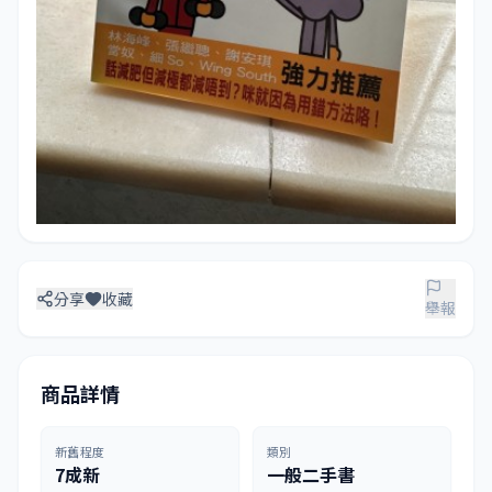
分享
收藏
舉報
商品詳情
新舊程度
類別
7成新
一般二手書