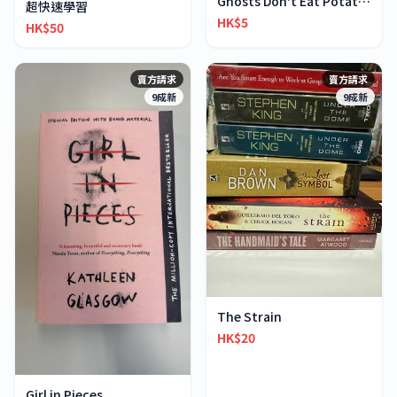
Ghosts Don't Eat Potato Chips
超快速學習
HK$5
HK$50
賣方請求
賣方請求
9成新
9成新
The Strain
HK$20
Girl in Pieces