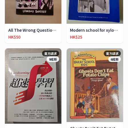
All The Wrong Questions 2: "When Did You See Her L
Modern school for xylophone marimba vibraphone
HK$50
HK$25
賣方請求
賣方請求
9成新
6成新