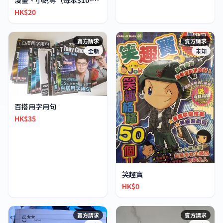
漫畫、小說等（每本$10-30不等）
HK$20
賣方請求
賣方請求
全新
未知
百搭用字用句
HK$35
笑趣寶
HK$0
賣方請求
賣方請求