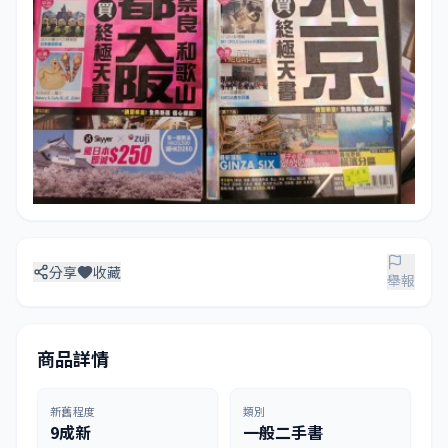
分享
收藏
舉報
商品詳情
新舊程度
類別
9成新
一般二手書