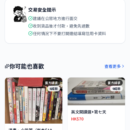
交易安全提示
建議在公眾地方進行面交
收到貨品後才付款，避免先過數
任何情況下不要打開連結填寫信用卡資料
你可能也喜歡
查看更多
賣方請求
賣方請求
6成新
9成新
英文閱讀選+第七天
HK$70