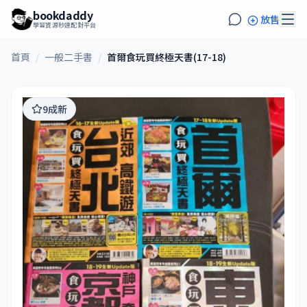
bookdaddy
放售
學習資源秒速配對平台
首頁
/
一般二手書
/
首爾食玩買終極天書(17-18)
9成新