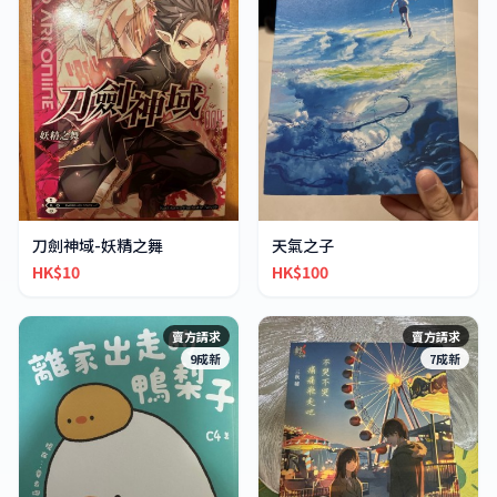
刀劍神域-妖精之舞
天氣之子
HK$10
HK$100
賣方請求
賣方請求
9成新
7成新