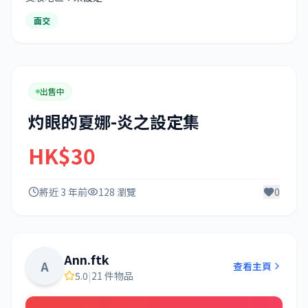
面交
出售中
灼眼的夏娜-炎之設定集
HK$30
將近 3 年前
128 瀏覽
0
Ann.ftk
A
查看主頁
5.0
|
21 件物品