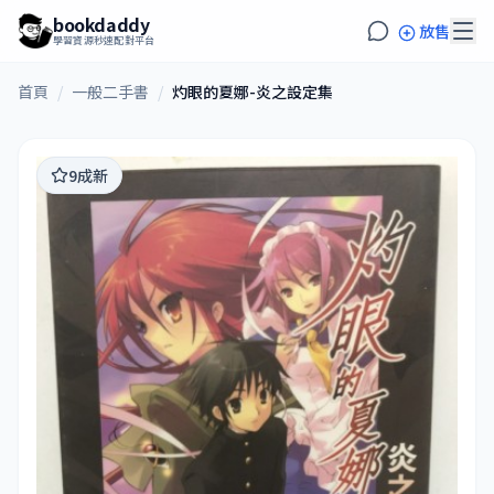
bookdaddy
放售
學習資源秒速配對平台
首頁
/
一般二手書
/
灼眼的夏娜-炎之設定集
9成新