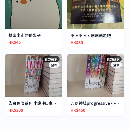
離家出走的鴨梨子
不哭不哭，痛痛飛走吧
HK$45
HK$30
賣方請求
賣方請求
全新
全新
告白預演系列 小說 共5本 全10册缺5本
刀劍神域progressive 小說 全6册
HK$300
HK$450