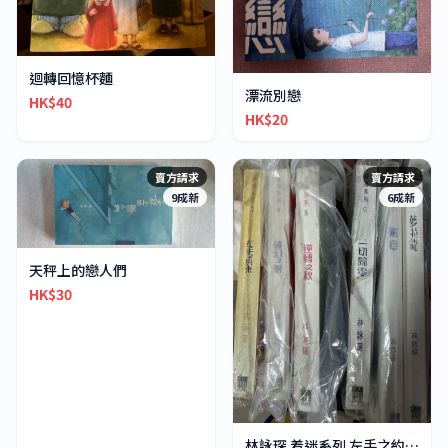
迴轉回憶杯麵
漂流別戀
HK$40
HK$20
賣方請求
賣方請求
9成新
6成新
天秤上的戀人們
HK$30
林詠琛 着迷系列 左手之約束 破幻之眼 逆轉之秋 一切歸零 ／ 着迷外傳 解夏 夢拉龍