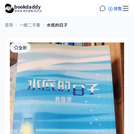
bookdaddy
放售
學習資源秒速配對平台
首頁
/
一般二手書
/
水底的日子
全新