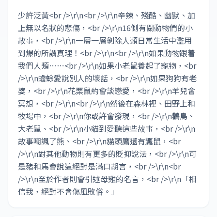
少許泛黃<br />\r\n<br />\r\n辛辣、殘酷、幽默、加
上無以名狀的悲傷，<br />\r\n16側有關動物們的小
故事，<br />\r\n一層一層剝除人類日常生活中濫用
到爆的所謂真理！<br />\r\n<br />\r\n如果動物跟着
我們人類⋯⋯<br />\r\n如果小老鼠養起了寵物，<br 
/>\r\n蟾蜍愛說別人的壞話，<br />\r\n如果狗狗有老
婆，<br />\r\n花栗鼠約會談戀愛，<br />\r\n羊兒會
冥想，<br />\r\n<br />\r\n然後在森林裡、田野上和
牧場中，<br />\r\n你或許會發現，<br />\r\n鸛鳥、
大老鼠、<br />\r\n小貓到愛聽這些故事，<br />\r\n
故事嘲諷了熊、<br />\r\n貓頭鷹還有鼴鼠，<br 
/>\r\n對其他動物則有更多的貶抑說法，<br />\r\n可
是豬和馬會說這絕對是滿口胡言，<br />\r\n<br 
/>\r\n至於作者則會引述母雞的名言，<br />\r\n「相
信我，絕對不會傷風敗俗。」