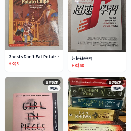
Ghosts Don't Eat Potato Chips
超快速學習
HK$5
HK$50
賣方請求
賣方請求
9成新
9成新