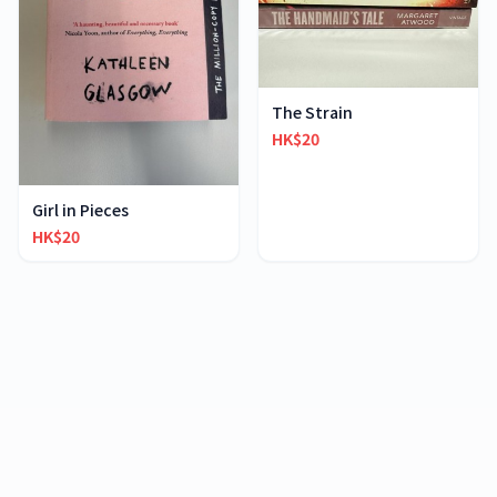
The Strain
HK$20
Girl in Pieces
HK$20