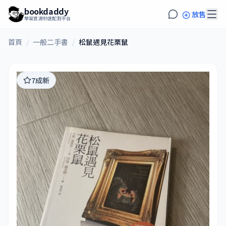
bookdaddy
放售
學習資源秒速配對平台
首頁
/
一般二手書
/
松鼠遇見花栗鼠
7成新