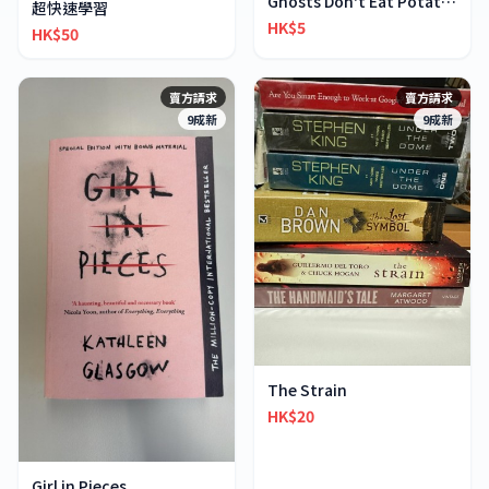
Ghosts Don't Eat Potato Chips
超快速學習
HK$5
HK$50
賣方請求
賣方請求
9成新
9成新
The Strain
HK$20
Girl in Pieces