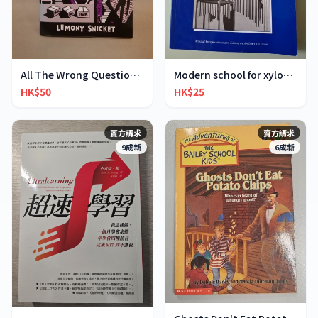
All The Wrong Questions 2: "When Did You See Her L
Modern school for xylophone marimba vibraphone
HK$50
HK$25
賣方請求
賣方請求
9成新
6成新