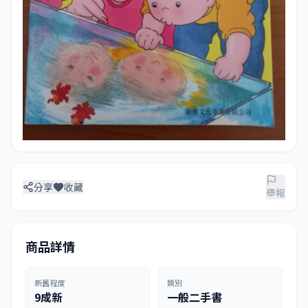
分享
收藏
舉報
商品詳情
新舊程度
類別
9成新
一般二手書