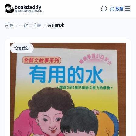
bookdaddy
放售
學習資源秒速配對平台
首頁
/
一般二手書
/
有用的水
9成新