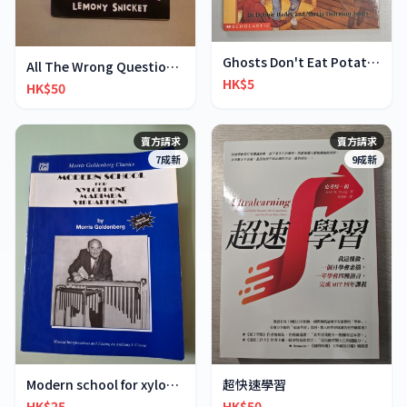
Ghosts Don't Eat Potato Chips
All The Wrong Questions 2: "When Did You See Her L
HK$5
HK$50
賣方請求
賣方請求
7成新
9成新
超快速學習
Modern school for xylophone marimba vibraphone
HK$50
HK$25