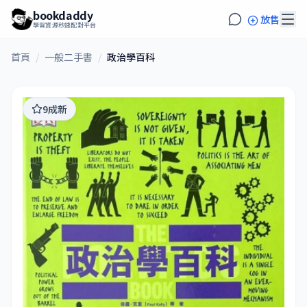
bookdaddy
放售
學習資源秒速配對平台
首頁
/
一般二手書
/
政治學百科
9成新