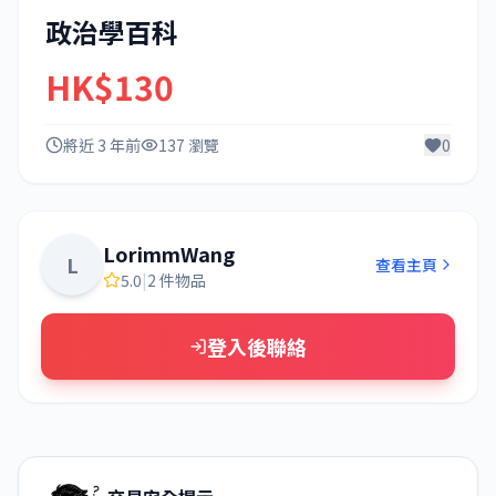
政治學百科
HK$130
將近 3 年前
137 瀏覽
0
LorimmWang
L
查看主頁
5.0
|
2 件物品
登入後聯絡