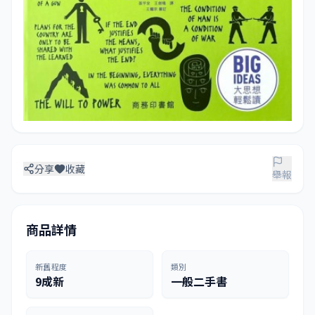
分享
收藏
舉報
商品詳情
新舊程度
類別
9成新
一般二手書