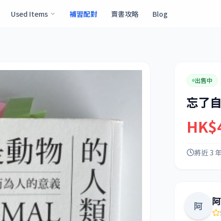
Used Items
補習配對
賣書攻略
Blog
出售中
忘了
HK$
將近 3 
阿