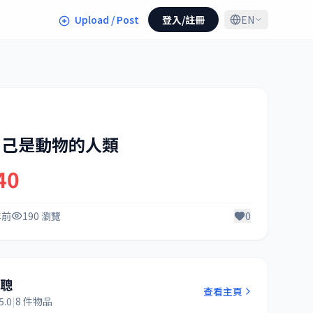
Upload / Post
登入/註冊
EN
自己是動物的人類
40
年前
190 瀏覽
0
阿聰
查看主頁
5.0
|
8 件物品