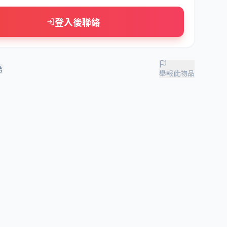
登入後聯絡
結
舉報此物品