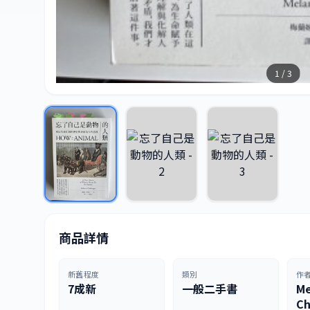
1 / 3
商品詳情
新舊程度
類別
作
7成新
一般二手書
Me
Ch