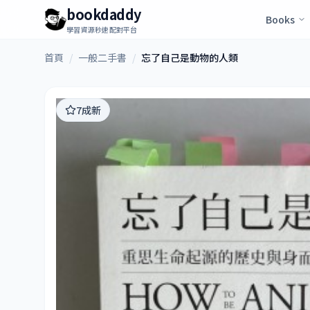
bookdaddy
Books
學習資源秒速配對平台
首頁
/
一般二手書
/
忘了自己是動物的人類
7成新