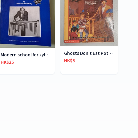
Ghosts Don't Eat Potato Chips
Modern school for xylophone marimba vibraphone
HK$5
HK$25