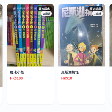
賣方請求
賣方請求
7成新
7成新
魔法小怪
尼斯湖擒怪
HK$100
HK$10