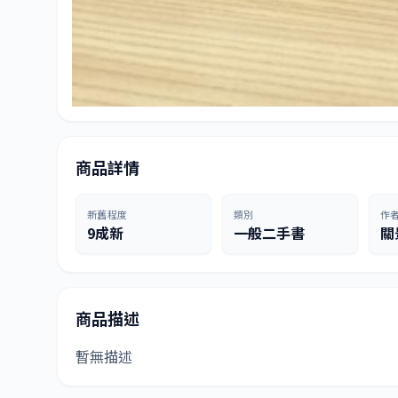
商品詳情
新舊程度
類別
作
9成新
一般二手書
關
商品描述
暫無描述