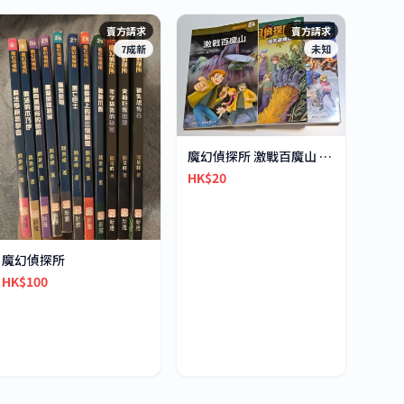
賣方請求
賣方請求
7成新
未知
魔幻偵探所 激戰百魔山 迷失恐怖谷 極地之吼
HK$20
魔幻偵探所
HK$100