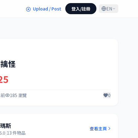
Upload / Post
登入/註冊
EN
湖擒怪
25
年前
185 瀏覽
0
湯瑪斯
查看主頁
5.0
|
13 件物品