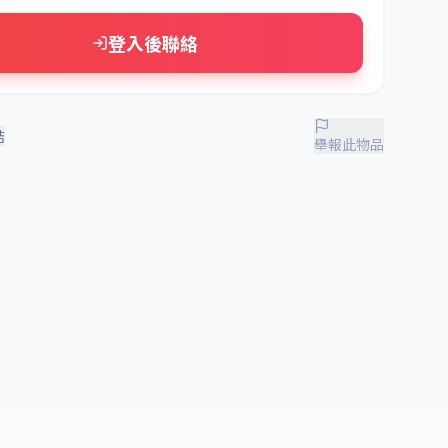
登入後聯絡
結
舉報此物品