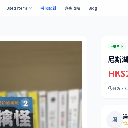
Used Items
補習配對
賣書攻略
Blog
出售中
尼斯
HK$
將近 3 
湯