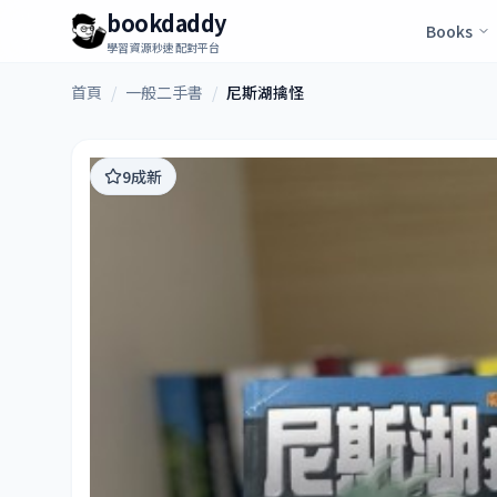
bookdaddy
Books
學習資源秒速配對平台
首頁
/
一般二手書
/
尼斯湖擒怪
9成新