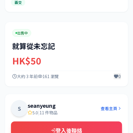
面交
出售中
就算從未忘記
HK$50
大約 3 年前
161 瀏覽
0
seanyeung
S
查看主頁
5.0
|
11 件物品
登入後聯絡