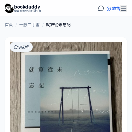
bookdaddy
放售
學習資源秒速配對平台
首頁
/
一般二手書
/
就算從未忘記
9成新