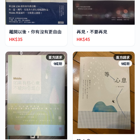
離開以後，你有沒有更自由
再見，不要再見
HK$35
HK$45
賣方請求
賣方請求
9成新
9成新