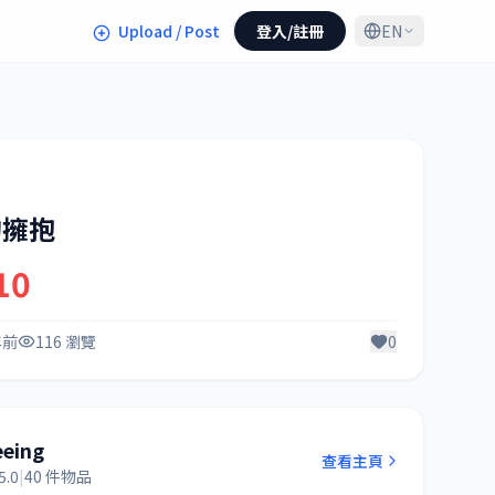
Upload / Post
登入/註冊
EN
的擁抱
10
年前
116 瀏覽
0
eeing
查看主頁
5.0
|
40 件物品