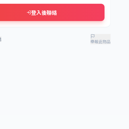
登入後聯絡
結
舉報此物品