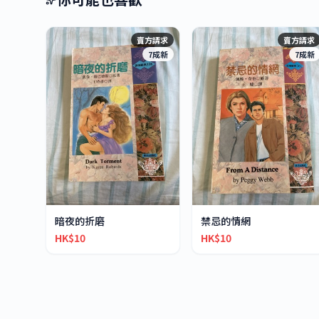
賣方請求
賣方請求
7成新
7成新
暗夜的折磨
禁忌的情網
HK$10
HK$10