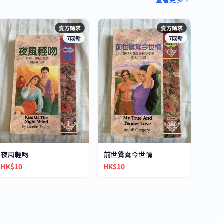
賣方請求
賣方請求
7成新
7成新
夜風輕吻
前世鴛鴦今世情
HK$10
HK$10