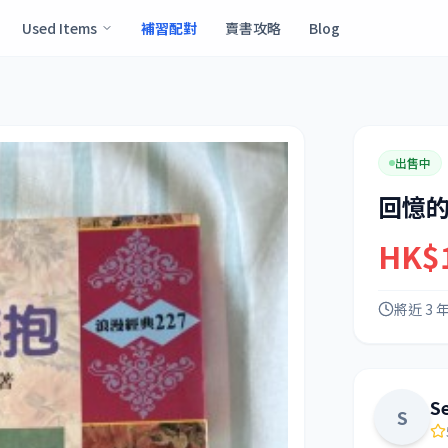
Used Items
補習配對
賣書攻略
Blog
出售中
回憶
HK$
將近 3 
S
S