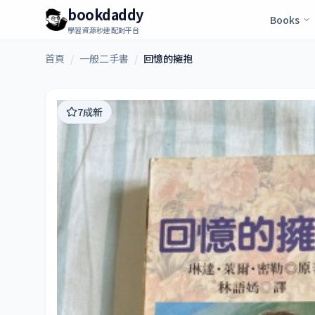
bookdaddy
Books
學習資源秒速配對平台
首頁
/
一般二手書
/
回憶的擁抱
7成新