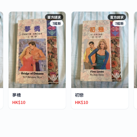
賣方請求
賣方請求
7成新
7成新
夢橋
初戀
HK$10
HK$10