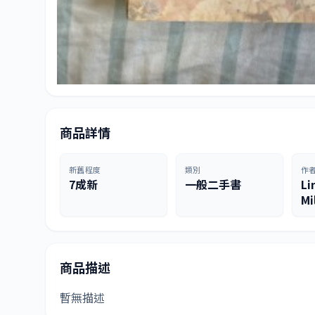
商品詳情
新舊程度
類別
作
7成新
一般二手書
Li
Mi
商品描述
暫無描述