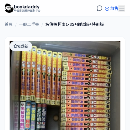
bookdaddy
放售
學習資源秒速配對平台
首頁
/
一般二手書
/
名偵探柯南1-35+劇場版+特別版
6成新