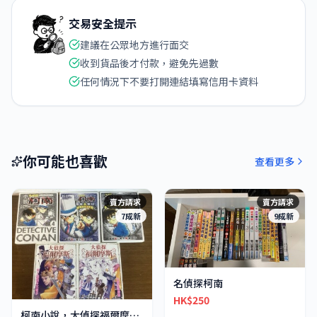
交易安全提示
建議在公眾地方進行面交
收到貨品後才付款，避免先過數
任何情況下不要打開連結填寫信用卡資料
你可能也喜歡
查看更多
賣方請求
賣方請求
7成新
9成新
名偵探柯南
HK$250
柯南小說，大偵探福爾摩斯小說