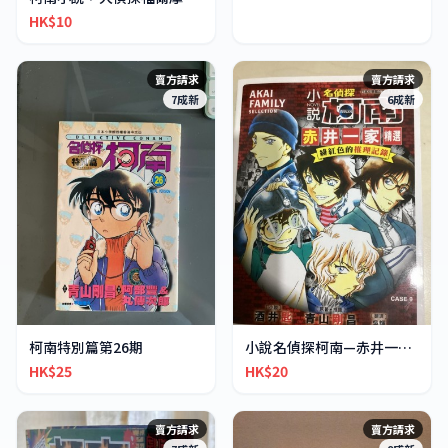
HK$10
賣方請求
賣方請求
7成新
6成新
柯南特別篇第26期
小說名偵探柯南—赤井一家精選
HK$25
HK$20
賣方請求
賣方請求