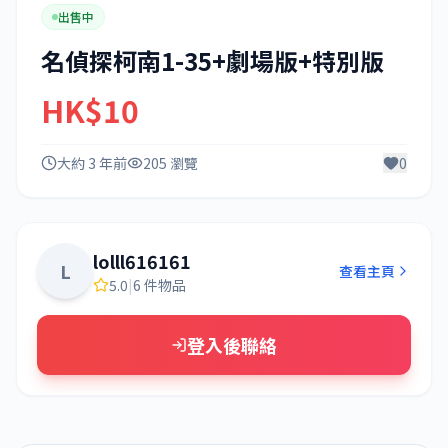
出售中
名偵探柯南1-35+劇場版+特別版
HK$10
大約 3 年前
205 瀏覽
0
lolll616161
L
查看主頁
5.0
|
6 件物品
登入後聯絡