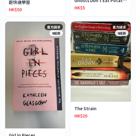
Ghosts Don't Eat Potato Chips
超快速學習
HK$5
HK$50
賣方請求
賣方請求
9成新
9成新
The Strain
HK$20
Girl in Pieces