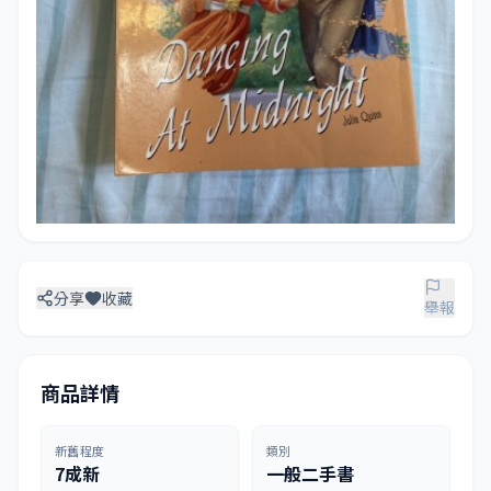
分享
收藏
舉報
商品詳情
新舊程度
類別
7成新
一般二手書