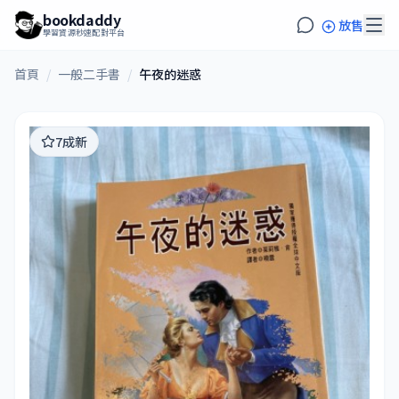
bookdaddy
放售
學習資源秒速配對平台
首頁
/
一般二手書
/
午夜的迷惑
7成新