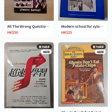
All The Wrong Questions 2: "When Did You See Her L
Modern school for xylophone marimba vibraphone
HK$50
HK$25
賣方請求
賣方請求
9成新
6成新