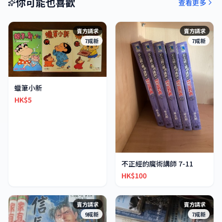
你可能也喜歡
查看更多
賣方請求
賣方請求
7成新
7成新
蠟筆小新
HK$5
不正經的魔術講師 7-11
HK$100
賣方請求
賣方請求
9成新
7成新