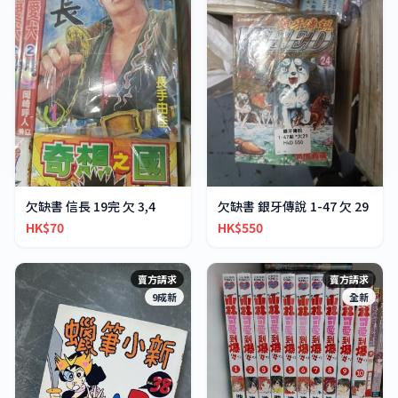
欠缺書 信長 19完 欠 3,4
欠缺書 銀牙傳說 1-47 欠 29
HK$70
HK$550
賣方請求
賣方請求
9成新
全新