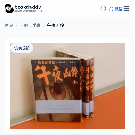
bookdaddy
放售
學習資源秒速配對平台
首頁
/
一般二手書
/
午夜凶鈴
9成新