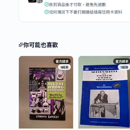
收到貨品後才付款，避免先過數
任何情況下不要打開連結填寫信用卡資料
你可能也喜歡
賣方請求
賣方請求
9成新
7成新