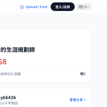
Upload / Post
登入/註冊
EN
己的生涯規劃師
68
年前
150 瀏覽
0
oy66436
查看主頁
5.0
|
4 件物品