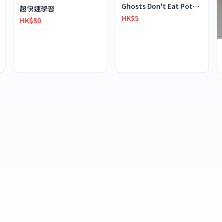
Ghosts Don't Eat Potato Chips
超快速學習
HK$5
HK$50