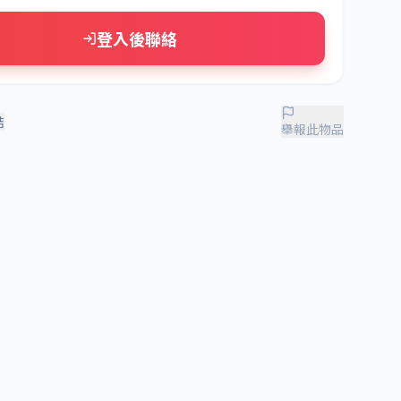
登入後聯絡
結
舉報此物品