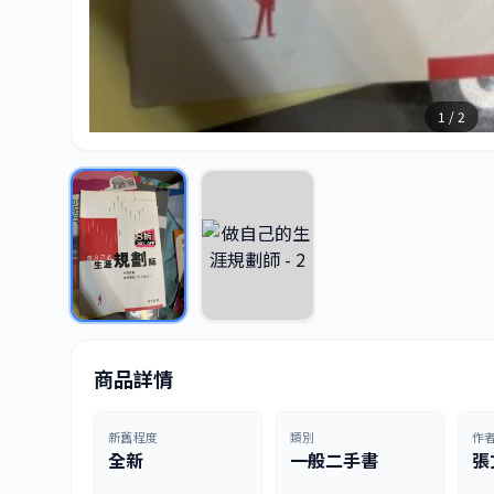
1 / 2
商品詳情
新舊程度
類別
作
全新
一般二手書
張