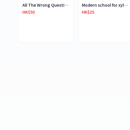
All The Wrong Questions 2: "When Did You See Her L
Modern school for xylophone marimba vibraphone
HK$50
HK$25