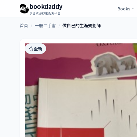
bookdaddy
Books
學習資源秒速配對平台
首頁
/
一般二手書
/
做自己的生涯規劃師
全新