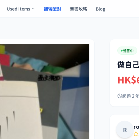
Used Items
補習配對
賣書攻略
Blog
出售中
做自
HK$
超過 2 
r
R