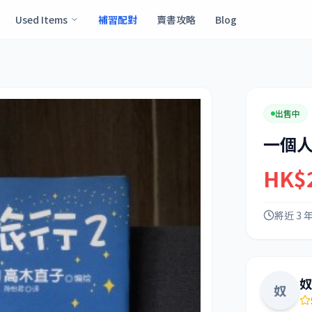
Used Items
補習配對
賣書攻略
Blog
出售中
一個
HK$
將近 3 
奴