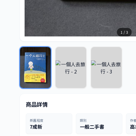
1 / 3
商品詳情
新舊程度
類別
作
7成新
一般二手書
高