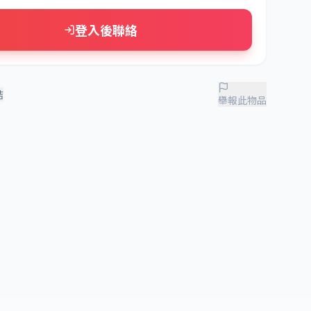
登入後聯絡
結
舉報此物品