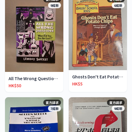
9成新
6成新
Ghosts Don't Eat Potato Chips
All The Wrong Questions 2: "When Did You See Her L
HK$5
HK$50
賣方請求
賣方請求
7成新
9成新