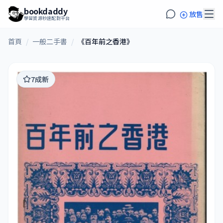
bookdaddy
放售
學習資源秒速配對平台
首頁
/
一般二手書
/
《百年前之香港》
7成新